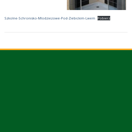
Szkolne-Schronisko-Mlodziezowe-Pod-Ziebickim-Lwem
Pobierz