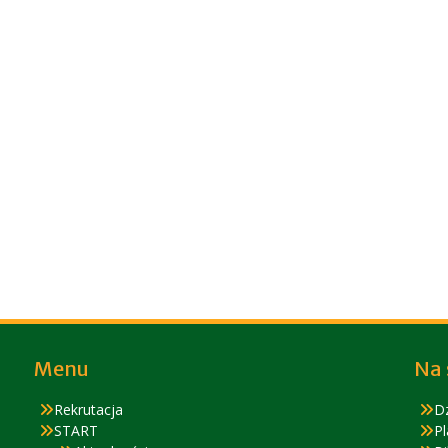
Menu
Na 
Rekrutacja
D
START
Pl