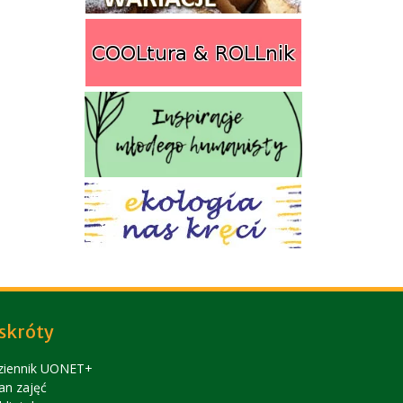
skróty
ziennik UONET+
an zajęć