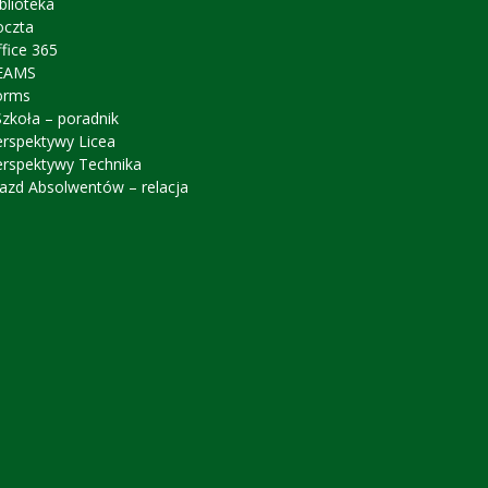
blioteka
oczta
fice 365
EAMS
orms
zkoła – poradnik
erspektywy Licea
erspektywy Technika
azd Absolwentów – relacja