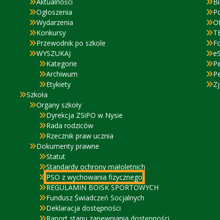
Aktualności
Bi
Ogłoszenia
P
Wydarzenia
Of
Konkursy
T
Przewodnik po szkole
F
WYSZUKAJ
eS
Kategorie
P
Archiwum
P
Etykiety
Zj
Szkoła
Organy szkoły
Dyrekcja ZSiPO w Nysie
Rada rodziców
Rzecznik praw ucznia
Dokumenty prawne
Statut
Standardy ochrony małoletnich
PSO z wychowania fizycznego
REGULAMIN BOISK SPORTOWYCH
Fundusz Świadczeń Socjalnych
Deklaracja dostępności
Raport stanu zapewniania dostępności