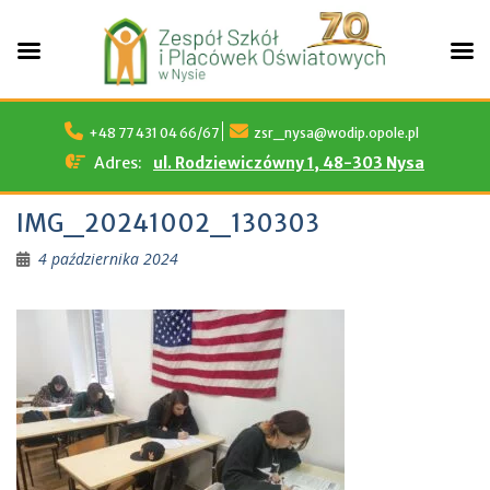
Skip
to
+48 77 431 04 66/67
zsr_nysa@wodip.opole.pl
content
Adres:
ul. Rodziewiczówny 1, 48-303 Nysa
IMG_20241002_130303
4 października 2024