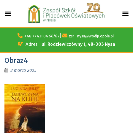
Skip
to
+48 77 431 04 66/67
zsr_nysa@wodip.opole.pl
content
Adres:
ul. Rodziewiczówny 1, 48-303 Nysa
Obraz4
3 marca 2025