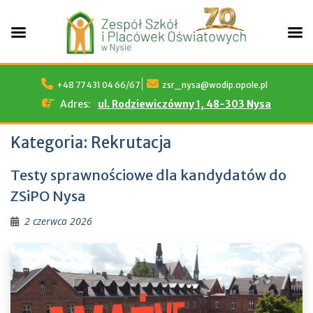
Skip
to
+48 77 431 04 66/67
zsr_nysa@wodip.opole.pl
content
Adres:
ul. Rodziewiczówny 1, 48-303 Nysa
Kategoria:
Rekrutacja
Testy sprawnościowe dla kandydatów do
ZSiPO Nysa
2 czerwca 2026