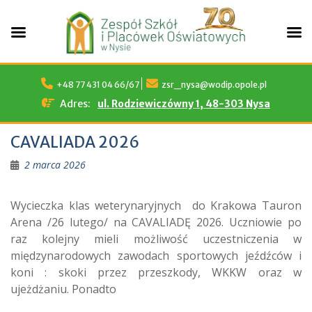
Skip
to
+48 77 431 04 66/67
zsr_nysa@wodip.opole.pl
content
Adres:
ul. Rodziewiczówny 1, 48-303 Nysa
CAVALIADA 2026
2 marca 2026
Wycieczka klas weterynaryjnych do Krakowa Tauron
Arena /26 lutego/ na CAVALIADĘ 2026. Uczniowie po
raz kolejny mieli możliwość uczestniczenia w
międzynarodowych zawodach sportowych jeźdźców i
koni : skoki przez przeszkody, WKKW oraz w
ujeżdżaniu. Ponadto