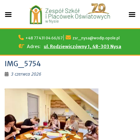
Skip
to
+48 77 431 04 66/67
zsr_nysa@wodip.opole.pl
content
Adres:
ul. Rodziewiczówny 1, 48-303 Nysa
IMG_5754
3 czerwca 2026