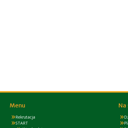
Menu
Na 
Rekrutacja
D
START
Pl