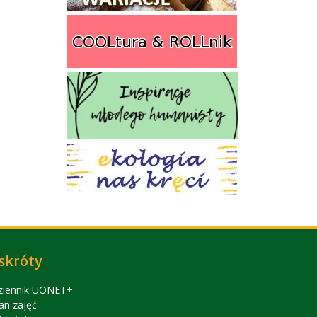
skróty
ziennik UONET+
an zajęć