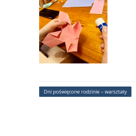
Nawigacja
Dni poświęcone rodzinie – warsztaty
wpisu