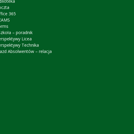
blioteka
oczta
fice 365
EAMS
orms
zkoła – poradnik
erspektywy Licea
erspektywy Technika
azd Absolwentów – relacja