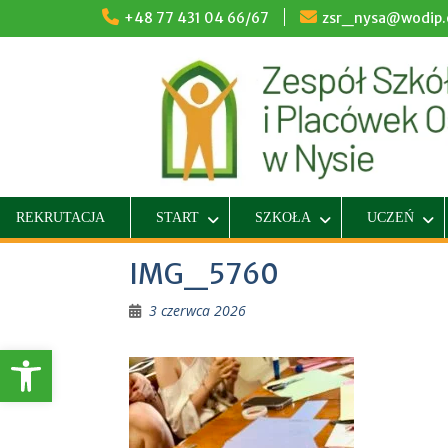
Skip
+48 77 431 04 66/67
zsr_nysa@wodip.o
to
content
REKRUTACJA
START
SZKOŁA
UCZEŃ
IMG_5760
3 czerwca 2026
Otwórz pasek narzędzi