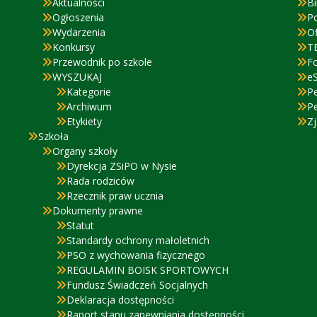
Aktualności
Bi
Ogłoszenia
P
Wydarzenia
Of
Konkursy
T
Przewodnik po szkole
F
WYSZUKAJ
eS
Kategorie
P
Archiwum
P
Etykiety
Zj
Szkoła
Organy szkoły
Dyrekcja ZSiPO w Nysie
Rada rodziców
Rzecznik praw ucznia
Dokumenty prawne
Statut
Standardy ochrony małoletnich
PSO z wychowania fizycznego
REGULAMIN BOISK SPORTOWYCH
Fundusz Świadczeń Socjalnych
Deklaracja dostępności
Raport stanu zapewniania dostępności