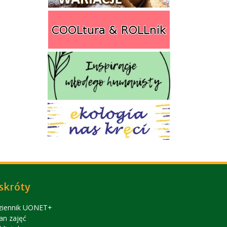
skróty
ziennik UONET+
an zajęć