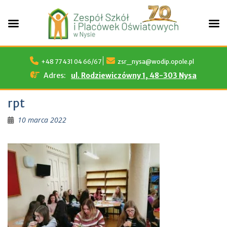
Skip
to
+48 77 431 04 66/67
zsr_nysa@wodip.opole.pl
content
Adres:
ul. Rodziewiczówny 1, 48-303 Nysa
rpt
10 marca 2022