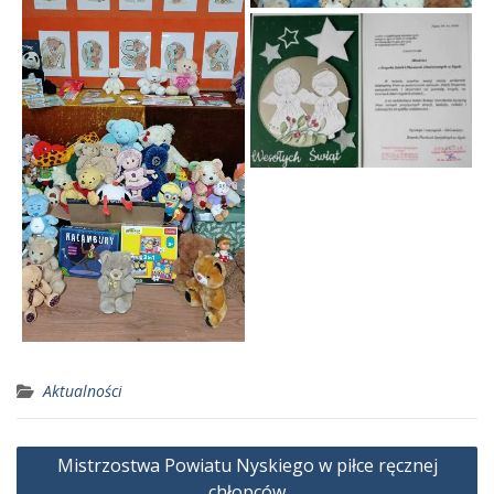
Aktualności
Nawigacja
Mistrzostwa Powiatu Nyskiego w piłce ręcznej
wpisu
chłopców