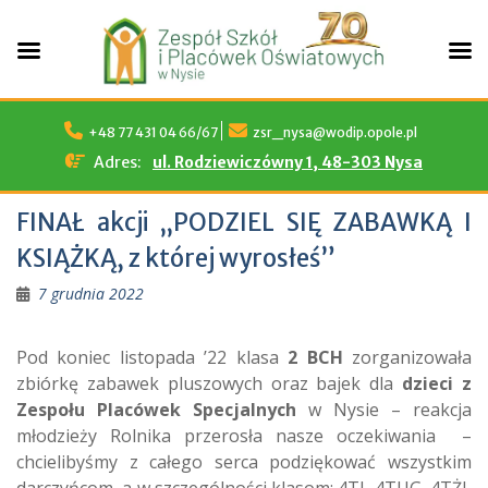
Skip
to
+48 77 431 04 66/67
zsr_nysa@wodip.opole.pl
content
Adres:
ul. Rodziewiczówny 1, 48-303 Nysa
FINAŁ akcji „PODZIEL SIĘ ZABAWKĄ I
KSIĄŻKĄ, z której wyrosłeś”
7 grudnia 2022
Pod koniec listopada ’22 klasa
2 BCH
zorganizowała
zbiórkę zabawek pluszowych oraz bajek dla
dzieci z
Zespołu Placówek Specjalnych
w Nysie – reakcja
młodzieży Rolnika przerosła nasze oczekiwania –
chcielibyśmy z całego serca podziękować wszystkim