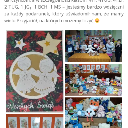
darczyńcom, a w szczególności klasom: 4TI, 4TUG, 4TŻI,
2 TUG, 1 JG
, 1 BCH, 1 MS – jesteśmy bardzo wdzięczni
1
za każdy podarunek, który uświadomił nam, że mamy
wielu Przyjaciół, na których możemy liczyć