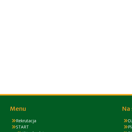
Menu
Na 
Rekrutacja
D
START
Pl