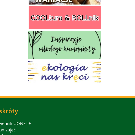
skróty
ziennik UONET+
an zajęć