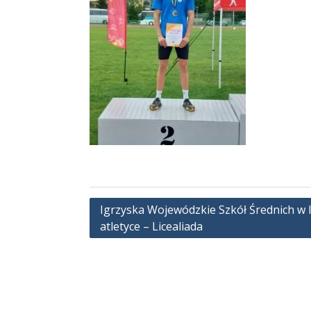
Nawigacja
Igrzyska Wojewódzkie Szkół Średnich w l
atletyce – Licealiada
wpisu