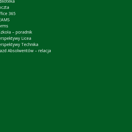
blioteka
oczta
fice 365
EAMS
orms
zkoła – poradnik
erspektywy Licea
erspektywy Technika
azd Absolwentów – relacja