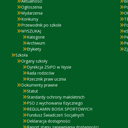
Aktualności
Bi
Ogłoszenia
P
Wydarzenia
Of
Konkursy
T
Przewodnik po szkole
F
WYSZUKAJ
eS
Kategorie
P
Archiwum
P
Etykiety
Zj
Szkoła
Organy szkoły
Dyrekcja ZSiPO w Nysie
Rada rodziców
Rzecznik praw ucznia
Dokumenty prawne
Statut
Standardy ochrony małoletnich
PSO z wychowania fizycznego
REGULAMIN BOISK SPORTOWYCH
Fundusz Świadczeń Socjalnych
Deklaracja dostępności
Raport stanu zapewniania dostępności