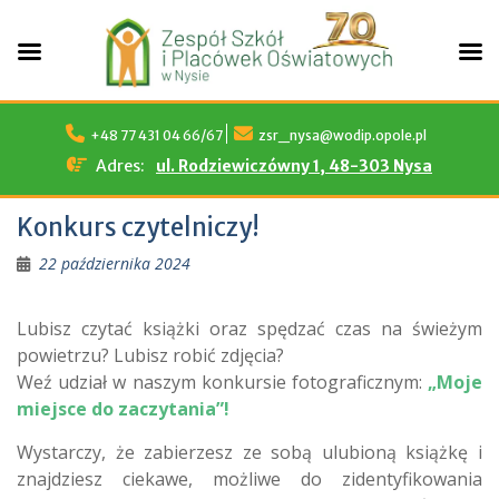
Skip
to
+48 77 431 04 66/67
zsr_nysa@wodip.opole.pl
content
Adres:
ul. Rodziewiczówny 1, 48-303 Nysa
Konkurs czytelniczy!
22 października 2024
Lubisz czytać książki oraz spędzać czas na świeżym
powietrzu? Lubisz robić zdjęcia?
Weź udział w naszym konkursie fotograficznym:
„Moje
miejsce do zaczytania”!
Wystarczy, że zabierzesz ze sobą ulubioną książkę i
znajdziesz ciekawe, możliwe do zidentyfikowania