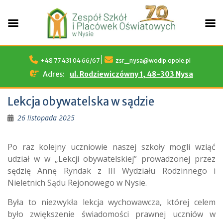
Skip
to
+48 77 431 04 66/67
zsr_nysa@wodip.opole.pl
content
Adres:
ul. Rodziewiczówny 1, 48-303 Nysa
Lekcja obywatelska w sądzie
26 listopada 2025
Po raz kolejny uczniowie naszej szkoły mogli wziąć
udział w w „Lekcji obywatelskiej” prowadzonej przez
sędzię Annę Ryndak z III Wydziału Rodzinnego i
Nieletnich Sądu Rejonowego w Nysie.
Była to niezwykła lekcja wychowawcza, której celem
było zwiększenie świadomości prawnej uczniów w