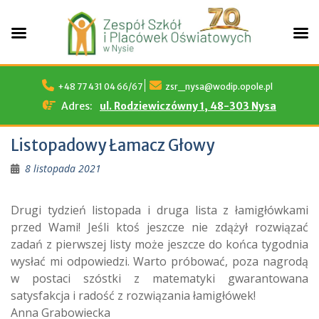
Skip
to
+48 77 431 04 66/67
zsr_nysa@wodip.opole.pl
content
Adres:
ul. Rodziewiczówny 1, 48-303 Nysa
Listopadowy Łamacz Głowy
8 listopada 2021
Drugi tydzień listopada i druga lista z łamigłówkami
przed Wami! Jeśli ktoś jeszcze nie zdążył rozwiązać
zadań z pierwszej listy może jeszcze do końca tygodnia
wysłać mi odpowiedzi. Warto próbować, poza nagrodą
w postaci szóstki z matematyki gwarantowana
satysfakcja i radość z rozwiązania łamigłówek!
Anna Grabowiecka