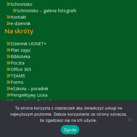
Schronisko
Schronisko – galeria fotografii
Kontakt
e-dziennik
Na skróty
Dziennik UONET+
Plan zajęć
Biblioteka
Poczta
Office 365
TEAMS
Forms
eSzkoła – poradnik
Perspektywy Licea
Perspektywy Technika
Zjazd Absolwentów – relacja
Ta strona korzysta z ciasteczek aby świadczyć usługi na
najwyższym poziomie. Dalsze korzystanie ze strony oznacza,
że zgadzasz się na ich użycie.
© 2022 ZSiPO w Nysie
Zgoda