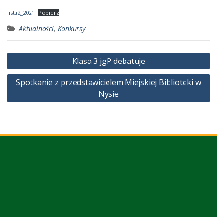
lista2_2021
Pobierz
Aktualności
,
Konkursy
Nawigacja
Klasa 3 jgP debatuje
wpisu
Spotkanie z przedstawicielem Miejskiej Biblioteki w
Nysie