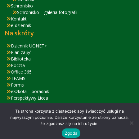
Schronisko
Schronisko – galeria fotografii
Kontakt
e-dziennik
Na skróty
Dziennik UONET+
Plan zajęć
Biblioteka
Poczta
Office 365
TEAMS
Forms
eSzkoła – poradnik
Perspektywy Licea
Perspektywy Technika
Zjazd Absolwentów – relacja
Ta strona korzysta z ciasteczek aby świadczyć usługi na
najwyższym poziomie. Dalsze korzystanie ze strony oznacza,
że zgadzasz się na ich użycie.
© 2022 ZSiPO w Nysie
Zgoda