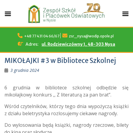
Skip
to
+48 77 431 04 66/67
zsr_nysa@wodip.opole.pl
content
Adres:
ul. Rodziewiczówny 1, 48-303 Nysa
MIKOŁAJKI #3 w Bibliotece Szkolnej
3 grudnia 2024
6 grudnia w bibliotece szkolnej odbędzie się
mikołajkowy konkurs ,, Z literaturą za pan brat”.
Wśród czytelników, którzy tego dnia wypożyczą książki
z działu beletrystyka rozlosujemy ciekawe nagrody.
Do wylosowania będą książki, nagrody rzeczowe, bilety
do kina oraz słodycze.