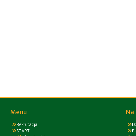
Menu
Na 
Rekrutacja
D
START
Pl