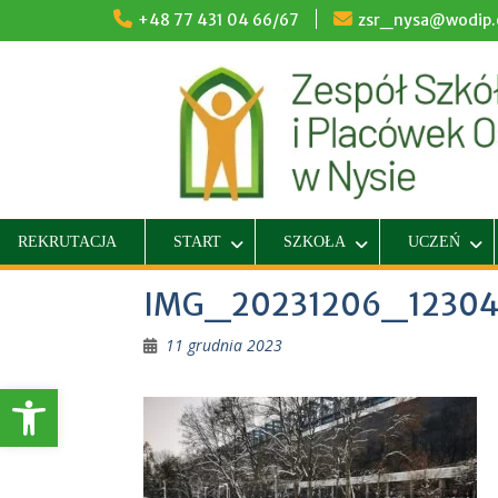
Skip
+48 77 431 04 66/67
zsr_nysa@wodip.o
to
content
REKRUTACJA
START
SZKOŁA
UCZEŃ
IMG_20231206_1230
11 grudnia 2023
Otwórz pasek narzędzi