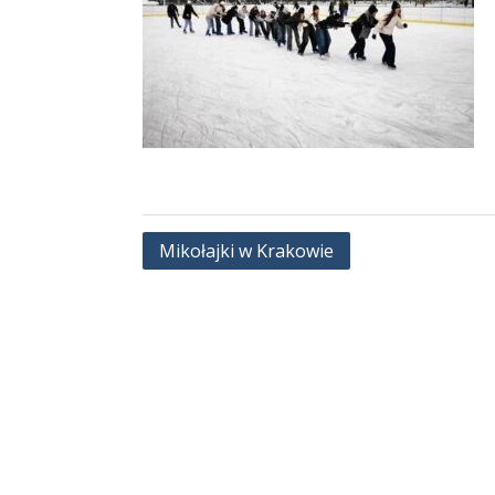
Nawigacja
Mikołajki w Krakowie
wpisu