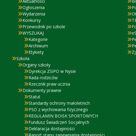
Aktualności
Bi
Ogłoszenia
P
Wydarzenia
Of
Konkursy
T
Przewodnik po szkole
F
WYSZUKAJ
eS
Kategorie
P
Archiwum
P
Etykiety
Zj
Szkoła
Organy szkoły
Dyrekcja ZSiPO w Nysie
Rada rodziców
Rzecznik praw ucznia
Dokumenty prawne
Statut
Standardy ochrony małoletnich
PSO z wychowania fizycznego
REGULAMIN BOISK SPORTOWYCH
Fundusz Świadczeń Socjalnych
Deklaracja dostępności
Raport stanu zapewniania dostępności