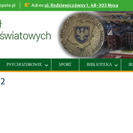
pole.pl
Adres:
ul. Rodziewiczówny 1, 48-303 Nysa
PSYCHOZDROWIE
SPORT
BIBLIOTEKA
B
42