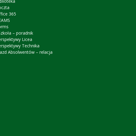
blioteka
oczta
fice 365
EAMS
orms
zkoła – poradnik
erspektywy Licea
erspektywy Technika
azd Absolwentów – relacja