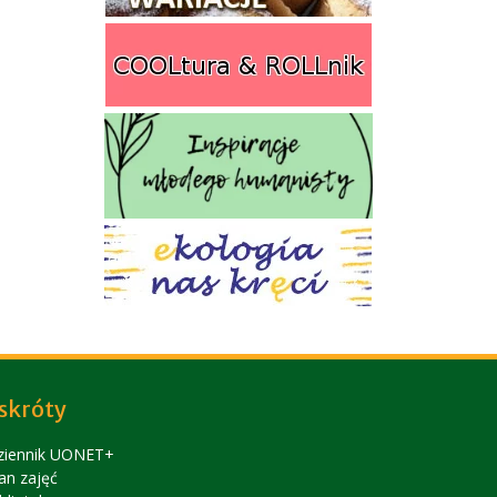
skróty
ziennik UONET+
an zajęć