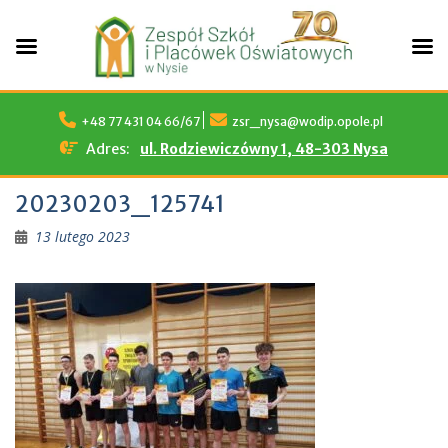
Skip
to
+48 77 431 04 66/67
zsr_nysa@wodip.opole.pl
content
Adres:
ul. Rodziewiczówny 1, 48-303 Nysa
20230203_125741
13 lutego 2023