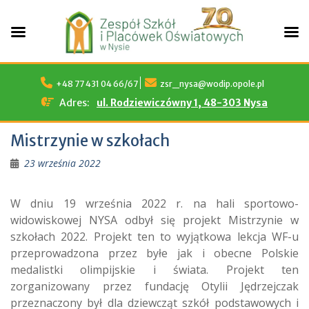
Skip
to
+48 77 431 04 66/67
zsr_nysa@wodip.opole.pl
content
Adres:
ul. Rodziewiczówny 1, 48-303 Nysa
Mistrzynie w szkołach
23 września 2022
W dniu 19 września 2022 r. na hali sportowo-
widowiskowej NYSA odbył się projekt Mistrzynie w
szkołach 2022. Projekt ten to wyjątkowa lekcja WF-u
przeprowadzona przez byłe jak i obecne Polskie
medalistki olimpijskie i świata. Projekt ten
zorganizowany przez fundację Otylii Jędrzejczak
przeznaczony był dla dziewcząt szkół podstawowych i