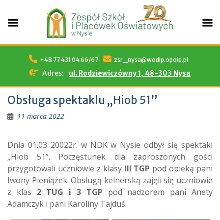
Skip
to
+48 77 431 04 66/67
zsr_nysa@wodip.opole.pl
content
Adres:
ul. Rodziewiczówny 1, 48-303 Nysa
Obsługa spektaklu „Hiob 51”
11 marca 2022
Dnia 01.03 20022r. w NDK w Nysie odbył się spektakl
„Hiob 51”. Poczęstunek dla zaproszonych gości
przygotowali uczniowie z klasy
III TGP
pod opieką pani
Iwony Pieniążek. Obsługą kelnerską zajęli się uczniowie
z klas
2 TUG i 3 TGP
pod nadzorem pani Anety
Adamczyk i pani Karoliny Tajduś.