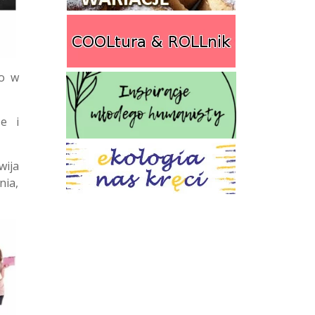
ko w
ze i
wija
nia,