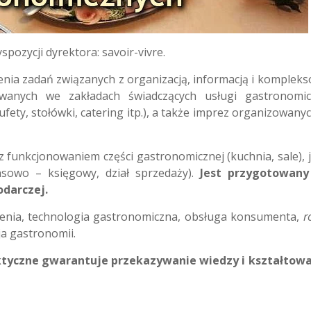
pozycji dyrektora: savoir-vivre.
nia zadań związanych z organizacją, informacją i komplek
wanych we zakładach świadczących usługi gastronomi
bufety, stołówki, catering itp.), a także imprez organizowany
funkcjonowaniem części gastronomicznej (kuchnia, sale), j
ansowo – księgowy, dział sprzedaży).
Jest przygotowany
odarczej.
ienia, technologia gastronomiczna, obsługa konsumenta,
r
ja gastronomii.
ktyczne gwarantuje przekazywanie wiedzy i kształtow