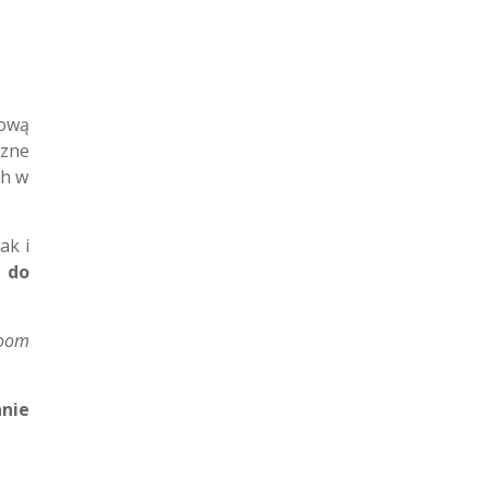
sową
czne
ch w
ak i
 do
oom
anie