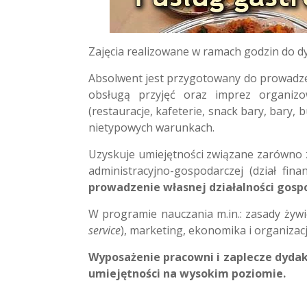
Zajęcia realizowane w ramach godzin do dys
Absolwent jest przygotowany do prowadze
obsługą przyjęć oraz imprez organizo
(restauracje, kafeterie, snack bary, bary, 
nietypowych warunkach.
Uzyskuje umiejętności związane zarówno z 
administracyjno-gospodarczej (dział fin
prowadzenie własnej działalności gosp
W programie nauczania m.in.: zasady żyw
service
), marketing, ekonomika i organizac
Wyposażenie pracowni i zaplecze dyda
umiejętności na wysokim poziomie.