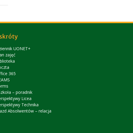
skróty
ziennik UONET+
an zajęć
blioteka
oczta
fice 365
EAMS
orms
zkoła – poradnik
erspektywy Licea
erspektywy Technika
azd Absolwentów – relacja