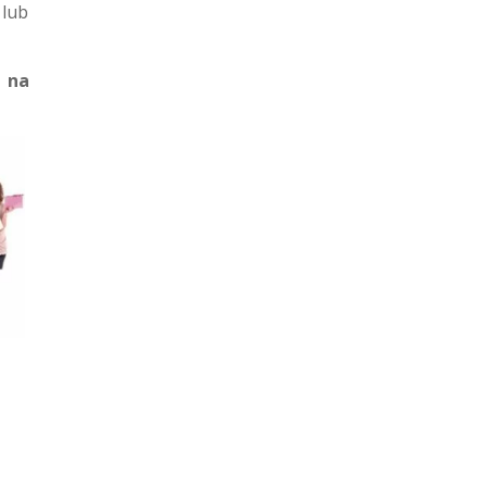
lub
 na