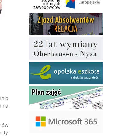
enia
ania
emów
isty