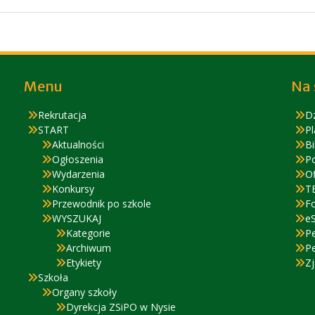
Menu
Na 
Rekrutacja
D
START
Pl
Aktualności
Bi
Ogłoszenia
P
Wydarzenia
Of
Konkursy
T
Przewodnik po szkole
F
WYSZUKAJ
eS
Kategorie
P
Archiwum
P
Etykiety
Zj
Szkoła
Organy szkoły
Dyrekcja ZSiPO w Nysie