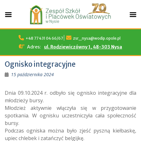
Skip
to
+48 77 431 04 66/67
zsr_nysa@wodip.opole.pl
content
Adres:
ul. Rodziewiczówny 1, 48-303 Nysa
Ognisko integracyjne
15 października 2024
Dnia 09.10.2024 r. odbyło się ognisko integracyjne dla
młodzieży bursy.
Młodzież aktywnie włączyła się w przygotowanie
spotkania. W ognisku uczestniczyła cała społeczność
bursy.
Podczas ogniska można było zjeść pyszną kiełbaskę,
upiec chlebek i zatańczyć belgijkę.