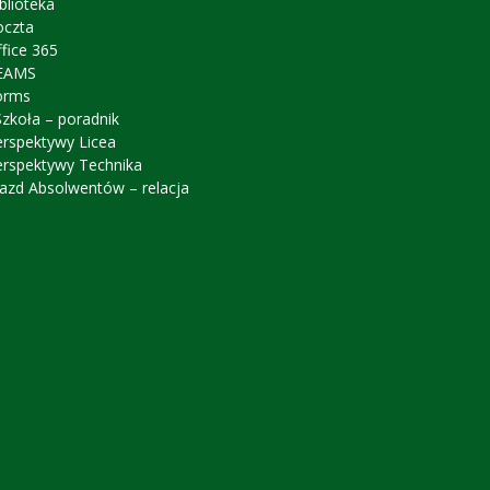
blioteka
oczta
fice 365
EAMS
orms
zkoła – poradnik
erspektywy Licea
erspektywy Technika
azd Absolwentów – relacja