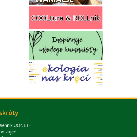
skróty
ziennik UONET+
an zajęć