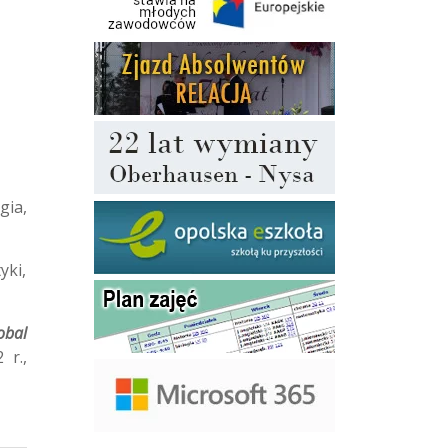
gia,
yki,
obal
 r.,