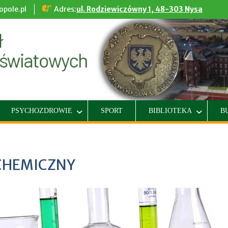
pole.pl
Adres:
ul. Rodziewiczówny 1, 48-303 Nysa
PSYCHOZDROWIE
SPORT
BIBLIOTEKA
B
CHEMICZNY