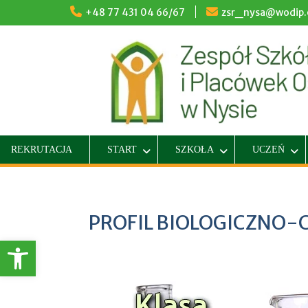
Skip
+48 77 431 04 66/67
zsr_nysa@wodip.o
to
content
REKRUTACJA
START
SZKOŁA
UCZEŃ
PROFIL BIOLOGICZNO-
Otwórz pasek narzędzi