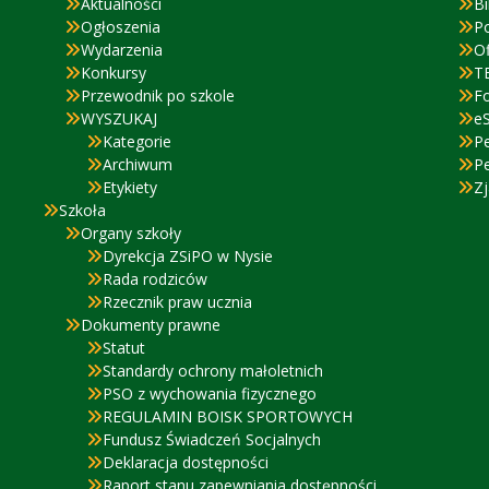
Aktualności
Bi
Ogłoszenia
P
Wydarzenia
Of
Konkursy
T
Przewodnik po szkole
F
WYSZUKAJ
eS
Kategorie
P
Archiwum
P
Etykiety
Zj
Szkoła
Organy szkoły
Dyrekcja ZSiPO w Nysie
Rada rodziców
Rzecznik praw ucznia
Dokumenty prawne
Statut
Standardy ochrony małoletnich
PSO z wychowania fizycznego
REGULAMIN BOISK SPORTOWYCH
Fundusz Świadczeń Socjalnych
Deklaracja dostępności
Raport stanu zapewniania dostępności