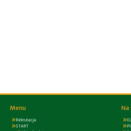
Menu
Na 
Rekrutacja
D
START
Pl