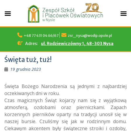
Skip
to
+48 77 431 04 66/67
zsr_nysa@wodip.opole.pl
content
Adres:
ul. Rodziewiczówny 1, 48-303 Nysa
Święta tuż, tuż!
19 grudnia 2023
Święta Bożego Narodzenia są jednymi z najbardziej
oczekiwanych dni w roku.
Czas magicznych Świąt kojarzy nam się z wyjątkową
atmosferą, ozdobami oraz pierniczkami. Zapach
korzennych pierników oparty na tradycji unosił się w
naszej bursie. Czuliśmy się jak w rodzinnym domu.
Ciekawym akcentem były świąteczne stroiki i ozdoby,