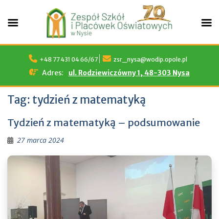
Skip
to
+48 77 431 04 66/67
zsr_nysa@wodip.opole.pl
content
Adres:
ul. Rodziewiczówny 1, 48-303 Nysa
Tag:
tydzień z matematyką
Tydzień z matematyką – podsumowanie
27 marca 2024