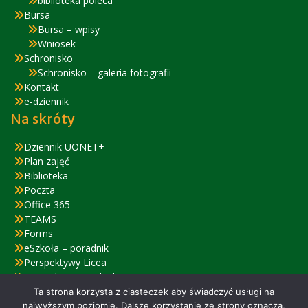
biblioteka poleca
Bursa
Bursa – wpisy
Wniosek
Schronisko
Schronisko – galeria fotografii
Kontakt
e-dziennik
Na skróty
Dziennik UONET+
Plan zajęć
Biblioteka
Poczta
Office 365
TEAMS
Forms
eSzkoła – poradnik
Perspektywy Licea
Perspektywy Technika
Zjazd Absolwentów – relacja
Ta strona korzysta z ciasteczek aby świadczyć usługi na
najwyższym poziomie. Dalsze korzystanie ze strony oznacza,