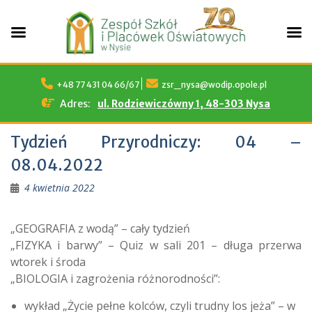
Skip
to
+48 77 431 04 66/67
zsr_nysa@wodip.opole.pl
content
Adres:
ul. Rodziewiczówny 1, 48-303 Nysa
Tydzień Przyrodniczy: 04 –
08.04.2022
4 kwietnia 2022
„GEOGRAFIA z wodą” – cały tydzień
„FIZYKA i barwy” – Quiz w sali 201 – długa przerwa
wtorek i środa
„BIOLOGIA i zagrożenia różnorodności”:
wykład „Życie pełne kolców, czyli trudny los jeża” – w