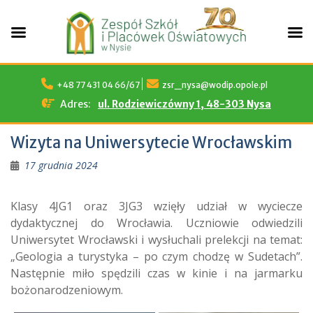
Skip
to
+48 77 431 04 66/67
zsr_nysa@wodip.opole.pl
content
Adres:
ul. Rodziewiczówny 1, 48-303 Nysa
Wizyta na Uniwersytecie Wrocławskim
17 grudnia 2024
Klasy 4JG1 oraz 3JG3 wzięły udział w wyciecze
dydaktycznej do Wrocławia. Uczniowie odwiedzili
Uniwersytet Wrocławski i wysłuchali prelekcji na temat:
„Geologia a turystyka – po czym chodzę w Sudetach”.
Następnie miło spędzili czas w kinie i na jarmarku
bożonarodzeniowym.