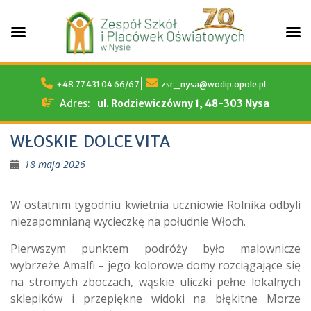
Skip
to
+48 77 431 04 66/67
zsr_nysa@wodip.opole.pl
content
Adres:
ul. Rodziewiczówny 1, 48-303 Nysa
WŁOSKIE DOLCE VITA
18 maja 2026
W ostatnim tygodniu kwietnia uczniowie Rolnika odbyli
niezapomnianą wycieczkę na południe Włoch.
Pierwszym punktem podróży było malownicze
wybrzeże Amalfi – jego kolorowe domy rozciągające się
na stromych zboczach, wąskie uliczki pełne lokalnych
sklepików i przepiękne widoki na błękitne Morze