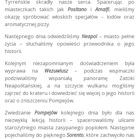
Tyrreńskie skradły nasze serca. Spacerując po
miasteczkach takich jak
Positano
i
Amalfi
, mieliśmy
okazję spróbować włoskich specjałów – lodów oraz
aromatycznej pizzy.
Następnego dnia odwiedziliśmy
Neapol
– miasto pełne
życia – słuchaliśmy opowieści przewodnika o jego
historii.
Kolejnym niezapomnianym doświadczeniem była
wyprawa na
Wezuwiusz
– podczas wspinaczki
podziwialiśmy wspaniałą panoramę Zatoki
Neapolitańskiej, a na szczycie wulkanu mogliśmy
zajrzeć do krateru i dowiedzieć się więcej o jego historii
oraz o zniszczeniu Pompejów.
Zwiedzanie
Pompejów
kolejnego dnia było dla nas
niezwykłą lekcją historii – spacerowaliśmy ulicami
starożytnego miasta zasypanego popiołem. Następnie
pojechaliśmy do pięknego
Sorento
, które zachwyciło nas