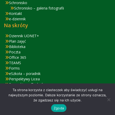
Schronisko
Schronisko – galeria fotografii
Kontakt
e-dziennik
Na skróty
Dziennik UONET+
Plan zajęć
Biblioteka
Poczta
Office 365
TEAMS
Forms
eSzkoła – poradnik
Perspektywy Licea
Perspektywy Technika
Zjazd Absolwentów – relacja
Ta strona korzysta z ciasteczek aby świadczyć usługi na
najwyższym poziomie. Dalsze korzystanie ze strony oznacza,
że zgadzasz się na ich użycie.
© 2022 ZSiPO w Nysie
Zgoda