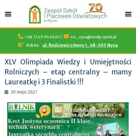
Skip
to
+48 77 431 04 66/67
zsr_nysa@wodip.opole.pl
content
Adres:
ul. Rodziewiczówny 1, 48-303 Nysa
XLV Olimpiada Wiedzy i Umiejętności
Rolniczych – etap centralny – mamy
Laureatkę i 3 Finalistki !!!
30 maja 2021