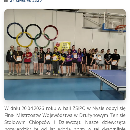
27 kwietnia 2026
W dniu 20.04.2026 roku w hali ZSiPO w Nysie odbył się
Finał Mistrzostw Województwa w Drużynowym Tenisie
Stołowym Chłopców i Dziewcząt. Nasze dziewczęta
potwierdziły że od lat wiodą prym w tej dyscyplinie