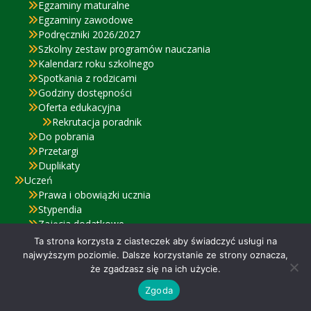
Egzaminy maturalne
Egzaminy zawodowe
Podręczniki 2026/2027
Szkolny zestaw programów nauczania
Kalendarz roku szkolnego
Spotkania z rodzicami
Godziny dostępności
Oferta edukacyjna
Rekrutacja poradnik
Do pobrania
Przetargi
Duplikaty
Uczeń
Prawa i obowiązki ucznia
Stypendia
Zajęcia dodatkowe
Doradca zawodowy
Ta strona korzysta z ciasteczek aby świadczyć usługi na
eLegitymacja
najwyższym poziomie. Dalsze korzystanie ze strony oznacza,
Uczniowie z Ukrainy
że zgadzasz się na ich użycie.
PSYCHOZDROWIE
Zgoda
Pedagog i psycholog szkolny