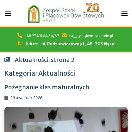
Skip
to
+48 77 431 04 66/67
zsr_nysa@wodip.opole.pl
content
Adres:
ul. Rodziewiczówny 1, 48-303 Nysa
Aktualności: strona 2
Kategoria:
Aktualności
Pożegnanie klas maturalnych
29 kwietnia 2026