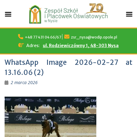
Skip
to
+48 77 431 04 66/67
zsr_nysa@wodip.opole.pl
content
Adres:
ul. Rodziewiczówny 1, 48-303 Nysa
WhatsApp Image 2026-02-27 at
13.16.06 (2)
2 marca 2026