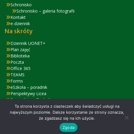
Schronisko
Schronisko – galeria fotografii
Kontakt
e-dziennik
Na skróty
Dziennik UONET+
Plan zajęć
Biblioteka
Poczta
Office 365
TEAMS
Forms
eSzkoła – poradnik
Perspektywy Licea
Perspektywy Technika
Zjazd Absolwentów – relacja
Ta strona korzysta z ciasteczek aby świadczyć usługi na
najwyższym poziomie. Dalsze korzystanie ze strony oznacza,
że zgadzasz się na ich użycie.
© 2022 ZSiPO w Nysie
Zgoda