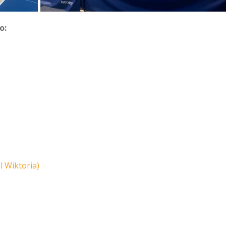
o:
l Wiktoria)