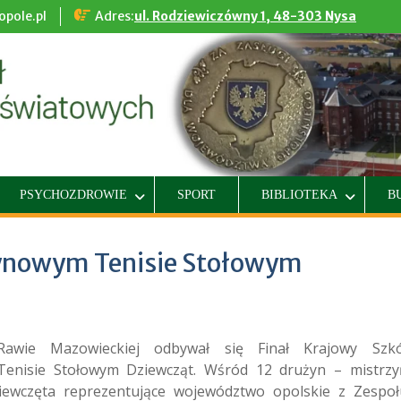
pole.pl
Adres:
ul. Rodziewiczówny 1, 48-303 Nysa
PSYCHOZDROWIE
SPORT
BIBLIOTEKA
B
żynowym Tenisie Stołowym
awie Mazowieckiej odbywał się Finał Krajowy Szkó
nisie Stołowym Dziewcząt. Wśród 12 drużyn – mistrzy
iewczęta reprezentujące województwo opolskie z Zespoł