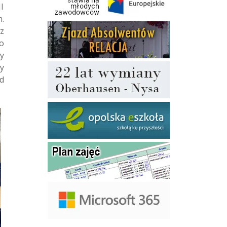
I
.
z
o
y
y
d