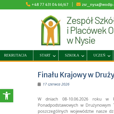
Skip
+48 77 431 04 66/67
zsr_nysa@wodip.o
to
content
REKRUTACJA
START
SZKOŁA
UCZEŃ
Finału Krajowy w Dru
17 czerwca 2026
Otwórz pasek narzędzi
W dniach 08-10.06.2026 roku w R
Ponadpodstawowych w Drużynowym Te
poszczególnych województw nasze dz