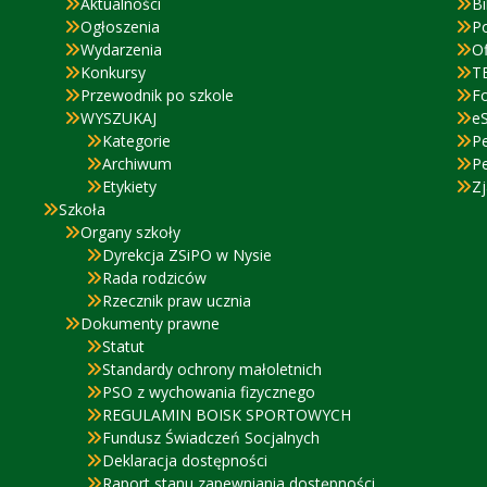
Aktualności
Bi
Ogłoszenia
P
Wydarzenia
Of
Konkursy
T
Przewodnik po szkole
F
WYSZUKAJ
eS
Kategorie
P
Archiwum
P
Etykiety
Zj
Szkoła
Organy szkoły
Dyrekcja ZSiPO w Nysie
Rada rodziców
Rzecznik praw ucznia
Dokumenty prawne
Statut
Standardy ochrony małoletnich
PSO z wychowania fizycznego
REGULAMIN BOISK SPORTOWYCH
Fundusz Świadczeń Socjalnych
Deklaracja dostępności
Raport stanu zapewniania dostępności