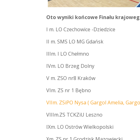
Oto wyniki końcowe Finału krajoweg
I m. LO Czechowice -Dziedzice
II m. SMS LO MG Gdańsk
IIIm. I LO Chełmno
IVm. LO Brzeg Dolny
V m. ZSO nr8 Kraków
VIm. ZS nr 1 Bębno
VIIm. ZSiPO Nysa ( Gargol Amelia, Gargo
VIIIm.ZS TCKZiU Leszno
IXm. LO Ostrów Wielkopolski
Xm. ZS nr 1 Grodzisk Mazowiecki