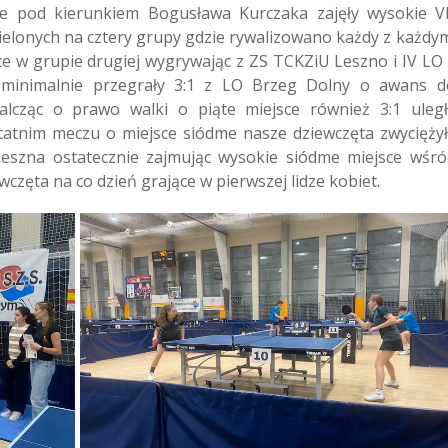
e pod kierunkiem Bogusława Kurczaka zajęły wysokie VI
ielonych na cztery grupy gdzie rywalizowano każdy z każdym
ce w grupie drugiej wygrywając z ZS TCKZiU Leszno i IV LO 
 minimalnie przegrały 3:1 z LO Brzeg Dolny o awans d
alcząc o prawo walki o piąte miejsce również 3:1 uległ
tatnim meczu o miejsce siódme nasze dziewczęta zwyciężył
eszna ostatecznie zajmując wysokie siódme miejsce wśró
częta na co dzień grające w pierwszej lidze kobiet.