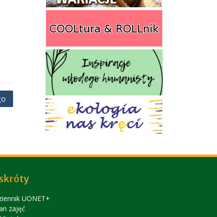
go
skróty
ziennik UONET+
an zajęć