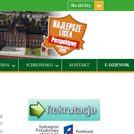
Na skróty
URSA
SCHRONISKO
KONTAKT
E-DZIENNIK
ł
ń
u