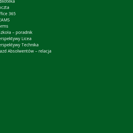
blioteka
oczta
fice 365
EAMS
orms
zkoła – poradnik
erspektywy Licea
erspektywy Technika
azd Absolwentów – relacja