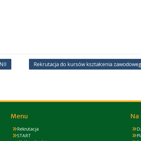
NII
Rekrutacja do kursów kształcenia zawodowe
Menu
Na 
Rekrutacja
D
START
Pl