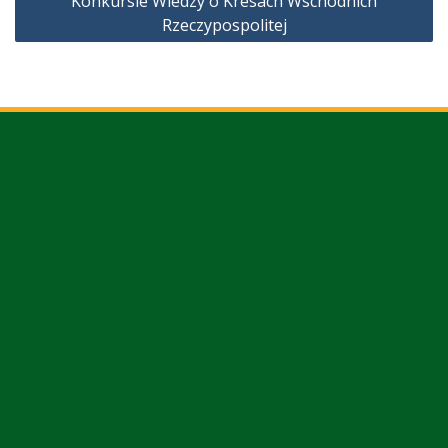
Konkursie Wiedzy o Kresach Wschodnich
Rzeczypospolitej