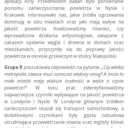
aplikacji Airly. Przedmiotem badań było porównanie
poziomu zanieczyszczenia powietrza w Nysie i
Krakowie. Interesowało nas, jakie źródła ogrzewania
dominują w obu miastach oraz jaki mają wpływ na
jakość powietrza. Analizowaliśmy również, czy
wprowadzone działania antysmogowe, związane z
zakazem spalania węgla i drewna w domach oraz
mieszkaniach, przyczyniły się do poprawy jakości
powietrza w okresie grzewczym w stolicy Małopolski.
Grupa 8
poszukiwała odpowiedzi na pytanie:
„Czy wielka
metropolia zawsze musi oznaczać większy smog? A może to
małe miasta mają większe trudności w walce o czyste
powietrze?”
W toku prac zidentyfikowaliśmy
najważniejsze czynniki wpływające na jakość powietrza
w Londynie i Nysie. W Londynie głównym źródłem
zanieczyszczeń okazał się transport samochodowy, a
dodatkowymi czynnikami były gęsta zabudowa
utrudniająca przewietrzanie miasta oraz mglisty klimat