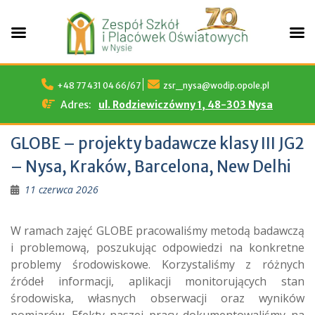
Skip
to
+48 77 431 04 66/67
zsr_nysa@wodip.opole.pl
content
Adres:
ul. Rodziewiczówny 1, 48-303 Nysa
GLOBE – projekty badawcze klasy III JG2
– Nysa, Kraków, Barcelona, New Delhi
11 czerwca 2026
W ramach zajęć GLOBE pracowaliśmy metodą badawczą
i problemową, poszukując odpowiedzi na konkretne
problemy środowiskowe. Korzystaliśmy z różnych
źródeł informacji, aplikacji monitorujących stan
środowiska, własnych obserwacji oraz wyników