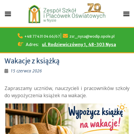
Skip
to
+48 77 431 04 66/67
zsr_nysa@wodip.opole.pl
content
Adres:
ul. Rodziewiczówny 1, 48-303 Nysa
Wakacje z książką
15 czerwca 2026
Zapraszamy uczniów, nauczycieli i pracowników szkoły
do wypożyczenia książek na wakacje.