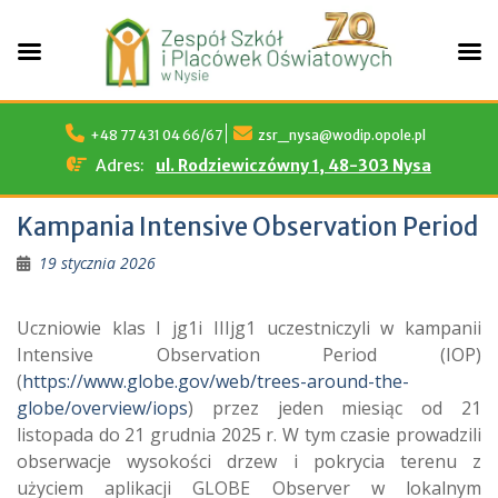
Skip
to
+48 77 431 04 66/67
zsr_nysa@wodip.opole.pl
content
Adres:
ul. Rodziewiczówny 1, 48-303 Nysa
Kampania Intensive Observation Period
19 stycznia 2026
Uczniowie klas I jg1i IIIjg1 uczestniczyli w kampanii
Intensive Observation Period (IOP)
(
https://www.globe.gov/web/trees-around-the-
globe/overview/iops
) przez jeden miesiąc od 21
listopada do 21 grudnia 2025 r. W tym czasie prowadzili
obserwacje wysokości drzew i pokrycia terenu z
użyciem aplikacji GLOBE Observer w lokalnym