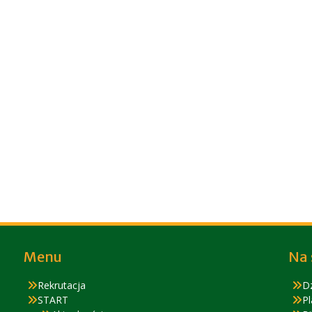
Menu
Na 
Rekrutacja
D
START
Pl