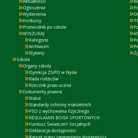
Aktualności
Bi
Ogłoszenia
P
Wydarzenia
Of
Konkursy
T
Przewodnik po szkole
F
WYSZUKAJ
eS
Kategorie
P
Archiwum
P
Etykiety
Zj
Szkoła
Organy szkoły
Dyrekcja ZSiPO w Nysie
Rada rodziców
Rzecznik praw ucznia
Dokumenty prawne
Statut
Standardy ochrony małoletnich
PSO z wychowania fizycznego
REGULAMIN BOISK SPORTOWYCH
Fundusz Świadczeń Socjalnych
Deklaracja dostępności
Raport stanu zapewniania dostępności