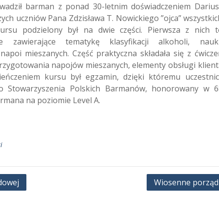
rowadził barman z ponad 30-letnim doświadczeniem Darius
szych uczniów Pana Zdzisława T. Nowickiego ”ojca” wszystkic
rsu podzielony był na dwie części. Pierwsza z nich t
ne zawierające tematykę klasyfikacji alkoholi, nauk
napoi mieszanych. Część praktyczna składała się z ćwicze
rzygotowania napojów mieszanych, elementy obsługi klient
ieńczeniem kursu był egzamin, dzięki któremu uczestnic
ego Stowarzyszenia Polskich Barmanów, honorowany w 6
barmana na poziomie Level A.
i
odowej
Wiosenne porząd