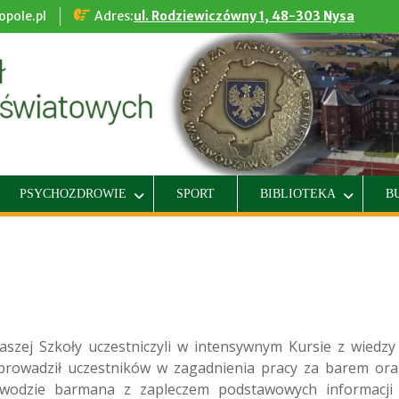
pole.pl
Adres:
ul. Rodziewiczówny 1, 48-303 Nysa
PSYCHOZDROWIE
SPORT
BIBLIOTEKA
B
aszej Szkoły uczestniczyli w intensywnym Kursie z wiedzy 
prowadził uczestników w zagadnienia pracy za barem ora
awodzie barmana z zapleczem podstawowych informacji 