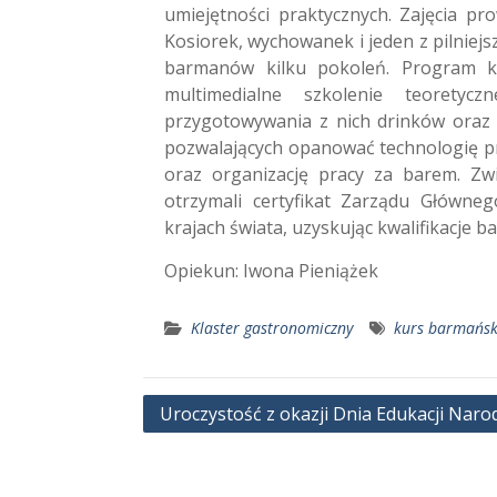
umiejętności praktycznych. Zajęcia p
Kosiorek, wychowanek i jeden z pilniej
barmanów kilku pokoleń. Program ku
multimedialne szkolenie teoretycz
przygotowywania z nich drinków oraz 
pozwalających opanować technologię p
oraz organizację pracy za barem. Zw
otrzymali certyfikat Zarządu Główn
krajach świata, uzyskując kwalifikacje 
Opiekun: Iwona Pieniążek
Klaster gastronomiczny
kurs barmańsk
Nawigacja
Uroczystość z okazji Dnia Edukacji Nar
wpisu