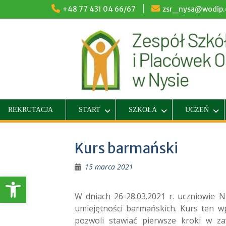
Skip
+48 77 431 04 66/67
zsr_nysa@wodip.o
to
content
REKRUTACJA
START
SZKOŁA
UCZEŃ
Kurs barmański
15 marca 2021
Otwórz pasek narzędzi
W dniach 26-28.03.2021 r. uczniowie N
umiejętności barmańskich. Kurs ten w
pozwoli stawiać pierwsze kroki w z