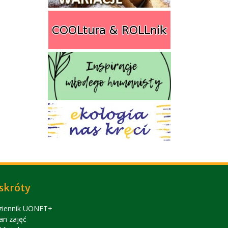
skróty
ziennik UONET+
an zajęć