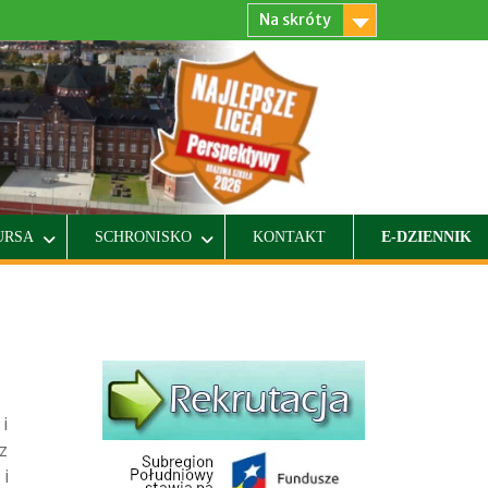
Na skróty
URSA
SCHRONISKO
KONTAKT
E-DZIENNIK
i
z
i