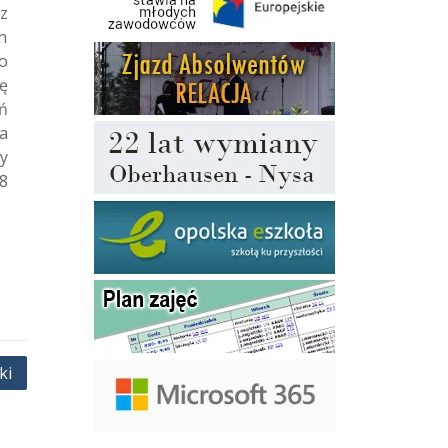
z
h
o
ę
ń
a
y
8
ki