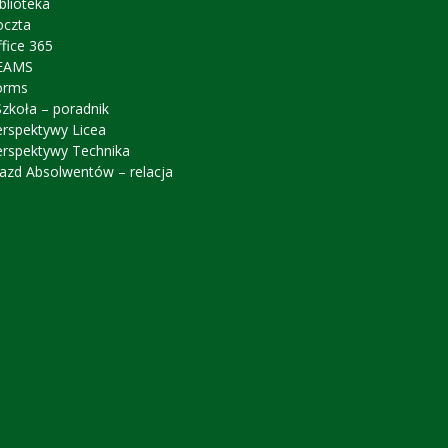
blioteka
oczta
fice 365
EAMS
orms
zkoła – poradnik
erspektywy Licea
erspektywy Technika
azd Absolwentów – relacja