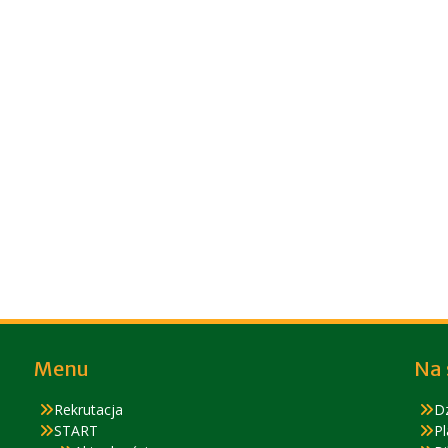
Menu
Na 
Rekrutacja
D
START
Pl