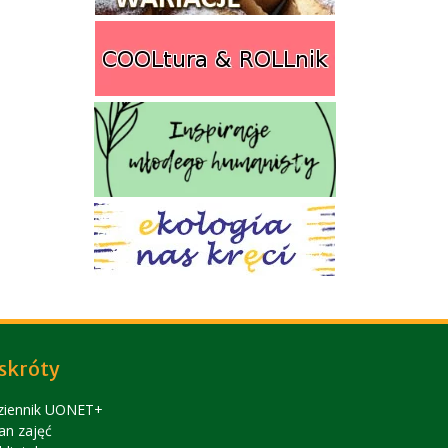
skróty
ziennik UONET+
an zajęć