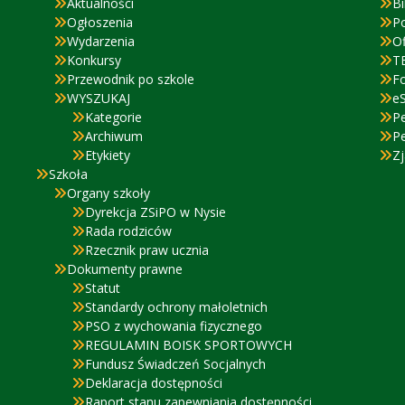
Aktualności
Bi
Ogłoszenia
P
Wydarzenia
Of
Konkursy
T
Przewodnik po szkole
F
WYSZUKAJ
eS
Kategorie
P
Archiwum
P
Etykiety
Zj
Szkoła
Organy szkoły
Dyrekcja ZSiPO w Nysie
Rada rodziców
Rzecznik praw ucznia
Dokumenty prawne
Statut
Standardy ochrony małoletnich
PSO z wychowania fizycznego
REGULAMIN BOISK SPORTOWYCH
Fundusz Świadczeń Socjalnych
Deklaracja dostępności
Raport stanu zapewniania dostępności