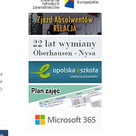
ł
ł
o
ne