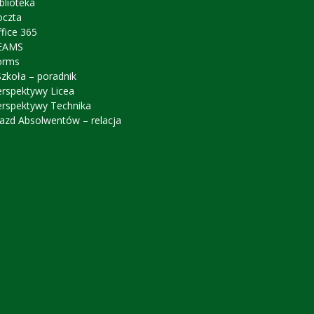
blioteka
oczta
fice 365
EAMS
orms
zkoła – poradnik
erspektywy Licea
erspektywy Technika
azd Absolwentów – relacja