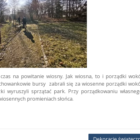
 czas na powitanie wiosny. Jak wiosna, to i porządki wokó
ychowankowie bursy zabrali się za wiosenne porządki wokó
zki wyruszyli sprzątać park. Przy porządkowaniu własneg
 wiosennych promieniach słońca.
Dekoracje świątecz