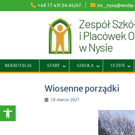
Skip
+48 77 431 04 66/67
zsr_nysa@wodip.o
to
content
REKRUTACJA
START
SZKOŁA
UCZEŃ
Wiosenne porządki
18 marca 2021
Otwórz pasek narzędzi