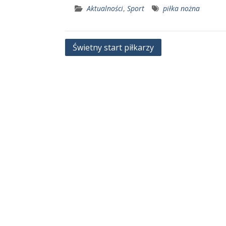
Aktualności
,
Sport
piłka nożna
Nawigacja
Świetny start piłkarzy
wpisu