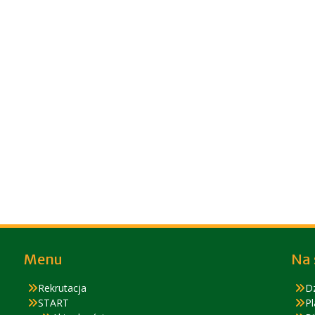
Menu
Na 
Rekrutacja
D
START
Pl