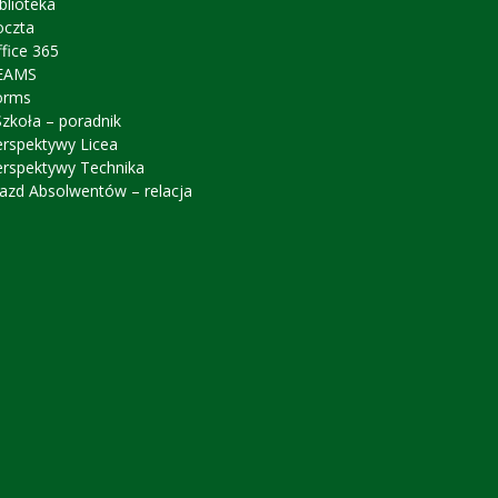
blioteka
oczta
fice 365
EAMS
orms
zkoła – poradnik
erspektywy Licea
erspektywy Technika
azd Absolwentów – relacja