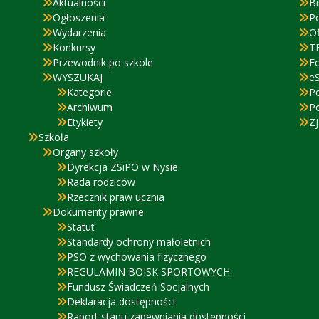
Aktualności
Bi
Ogłoszenia
P
Wydarzenia
Of
Konkursy
T
Przewodnik po szkole
F
WYSZUKAJ
eS
Kategorie
P
Archiwum
P
Etykiety
Zj
Szkoła
Organy szkoły
Dyrekcja ZSiPO w Nysie
Rada rodziców
Rzecznik praw ucznia
Dokumenty prawne
Statut
Standardy ochrony małoletnich
PSO z wychowania fizycznego
REGULAMIN BOISK SPORTOWYCH
Fundusz Świadczeń Socjalnych
Deklaracja dostępności
Raport stanu zapewniania dostępności