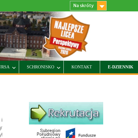
Na skróty
URSA
SCHRONISKO
KONTAKT
E-DZIENNIK
i
y
!