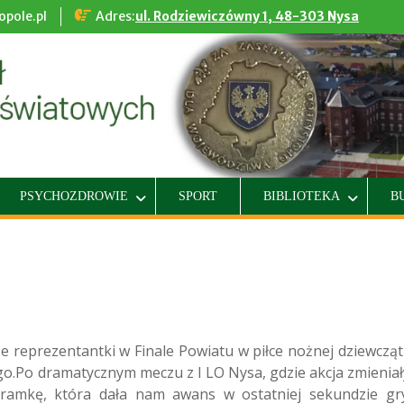
pole.pl
Adres:
ul. Rodziewiczówny 1, 48-303 Nysa
PSYCHOZDROWIE
SPORT
BIBLIOTEKA
B
 reprezentantki w Finale Powiatu w piłce nożnej dziewcząt 
o.Po dramatycznym meczu z I LO Nysa, gdzie akcja zmieniał
y bramkę, która dała nam awans w ostatniej sekundzie gry