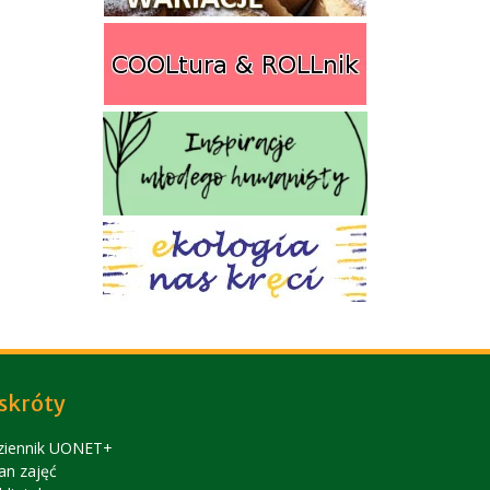
skróty
ziennik UONET+
an zajęć