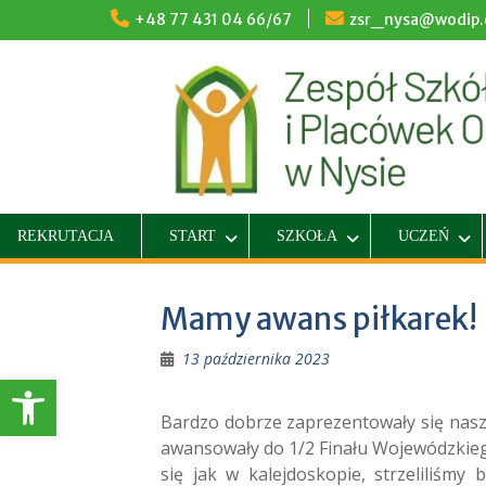
Skip
+48 77 431 04 66/67
zsr_nysa@wodip.o
to
content
REKRUTACJA
START
SZKOŁA
UCZEŃ
Mamy awans piłkarek!
13 października 2023
Otwórz pasek narzędzi
Bardzo dobrze zaprezentowały się nasze
awansowały do 1/2 Finału Wojewódzkieg
się jak w kalejdoskopie, strzeliliśm