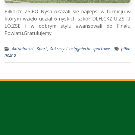
Piłkarze ZSiPO Nysa okazali się najlepsi w turnieju w
którym wzięło udział 6 nyskich szkół: DLH,CKZIU,ZST,I
LO,ZSE i w dobrym stylu awansowali do Finału
Powiatu.Gratulujemy.
Aktualności
,
Sport
,
Sukcesy i osiągnięcia sportowe
piłka
nożna