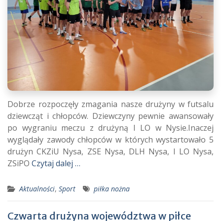
Dobrze rozpoczęły zmagania nasze drużyny w futsalu
dziewcząt i chłopców. Dziewczyny pewnie awansowały
po wygraniu meczu z drużyną I LO w Nysie.Inaczej
wyglądały zawody chłopców w których wystartowało 5
drużyn CKZiU Nysa, ZSE Nysa, DLH Nysa, I LO Nysa,
ZSiPO
Czytaj dalej …
Aktualności
,
Sport
piłka nożna
Czwarta drużyna województwa w piłce