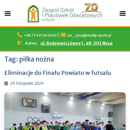
Skip
to
+48 77 431 04 66/67
zsr_nysa@wodip.opole.pl
content
Adres:
ul. Rodziewiczówny 1, 48-303 Nysa
Tag:
piłka nożna
Eliminacje do Finału Powiatu w futsalu
29 listopada 2024