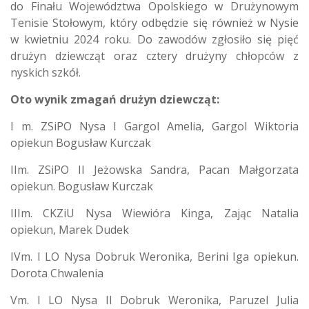
do Finału Województwa Opolskiego w Drużynowym
Tenisie Stołowym, który odbędzie się również w Nysie
w kwietniu 2024 roku. Do zawodów zgłosiło się pięć
drużyn dziewcząt oraz cztery drużyny chłopców z
nyskich szkół.
Oto wynik zmagań drużyn dziewcząt:
I m. ZSiPO Nysa I Gargol Amelia, Gargol Wiktoria
opiekun Bogusław Kurczak
IIm. ZSiPO II Jeżowska Sandra, Pacan Małgorzata
opiekun. Bogusław Kurczak
IIIm. CKZiU Nysa Wiewióra Kinga, Zając Natalia
opiekun, Marek Dudek
IVm. I LO Nysa Dobruk Weronika, Berini Iga opiekun.
Dorota Chwalenia
Vm. I LO Nysa II Dobruk Weronika, Paruzel Julia