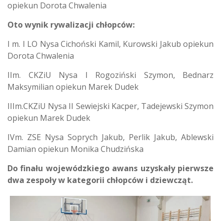
opiekun Dorota Chwalenia
Oto wynik rywalizacji chłopców:
I m. I LO Nysa Cichoński Kamil, Kurowski Jakub opiekun
Dorota Chwalenia
IIm. CKZiU Nysa I Rogoziński Szymon, Bednarz
Maksymilian opiekun Marek Dudek
IIIm.CKZiU Nysa II Sewiejski Kacper, Tadejewski Szymon
opiekun Marek Dudek
IVm. ZSE Nysa Soprych Jakub, Perlik Jakub, Ablewski
Damian opiekun Monika Chudzińska
Do finału wojewódzkiego awans uzyskały pierwsze
dwa zespoły w kategorii chłopców i dziewcząt.