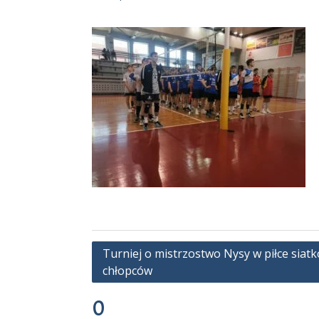
Nawigacja
Turniej o mistrzostwo Nysy w piłce siat
chłopców
wpisu
0