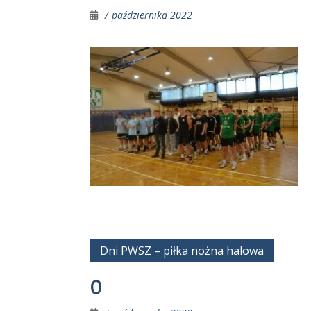
7 października 2022
Nawigacja
Dni PWSZ – piłka nożna halowa
wpisu
0