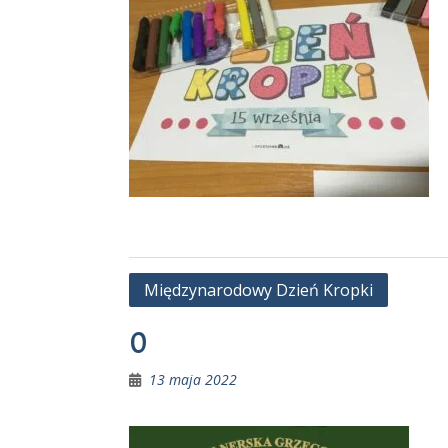
Nawigacja
Międzynarodowy Dzień Kropki
wpisu
0
13 maja 2022