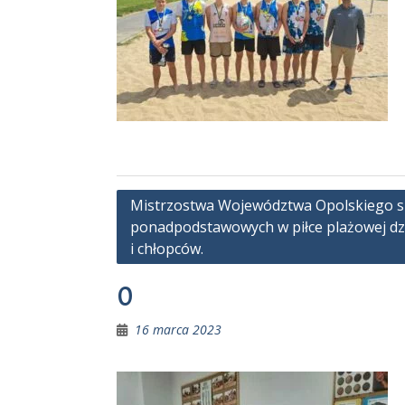
Nawigacja
Mistrzostwa Województwa Opolskiego s
ponadpodstawowych w piłce plażowej dz
wpisu
i chłopców.
0
16 marca 2023