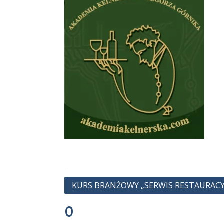
Nawigacja
KURS BRANŻOWY „SERWIS RESTAURACY
wpisu
0