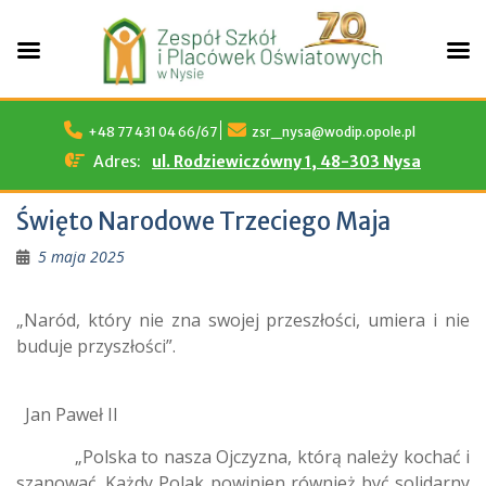
Skip
to
+48 77 431 04 66/67
zsr_nysa@wodip.opole.pl
content
Adres:
ul. Rodziewiczówny 1, 48-303 Nysa
Święto Narodowe Trzeciego Maja
5 maja 2025
„Naród, który nie zna swojej przeszłości, umiera i nie
buduje przyszłości”.
Jan Paweł II
„Polska to nasza Ojczyzna, którą należy kochać i
szanować. Każdy Polak powinien również być solidarny