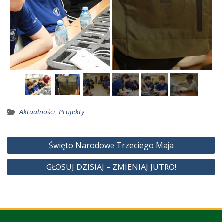
Aktualności
,
Projekty
Nawigacja
Święto Narodowe Trzeciego Maja
wpisu
GŁOSUJ DZISIAJ – ZMIENIAJ JUTRO!