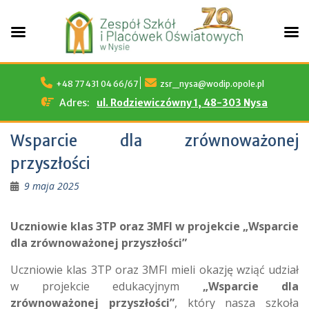
Skip
to
+48 77 431 04 66/67
zsr_nysa@wodip.opole.pl
content
Adres:
ul. Rodziewiczówny 1, 48-303 Nysa
Wsparcie dla zrównoważonej
przyszłości
9 maja 2025
Uczniowie klas 3TP oraz 3MFI w projekcie „Wsparcie
dla zrównoważonej przyszłości”
Uczniowie klas 3TP oraz 3MFI mieli okazję wziąć udział
w projekcie edukacyjnym
„Wsparcie dla
zrównoważonej przyszłości”
, który nasza szkoła