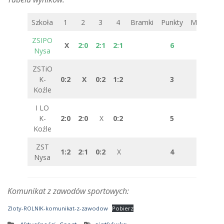
Szkoła
1
2
3
4
Bramki
Punkty
Miejsce
ZSIPO
X
2:0
2:1
2:1
6
1
Nysa
ZSTiO
K-
0:2
X
0:2
1:2
3
4
Koźle
I LO
K-
2:0
2:0
X
0:2
5
2
Koźle
ZST
1:2
2:1
0:2
X
4
3
Nysa
Komunikat z zawodów sportowych:
Zloty-ROLNIK-komunikat-z-zawodow
Pobierz