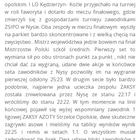
opolskim. I LO Kędzierzyn- Koźle przyjechało na turniej
w roli faworyta i dotarło do meczu finałowego, gdzie
zmierzyli się z gospodarzami turnieju zawodnikami
ZSIPO w Nysie. Oba zespoły w meczu finałowym wyszły
na parkiet bardzo skoncentrowane i z wielką chęcią na
zwycięstwo . Mistrz województwa jedzie bowiem na finał
Mistrzostw Polski szkół średnich. Pierwszy set to
wymiana sił po obu stronach punkt za punkt , nikt nie
chciał dać za wygraną, udane dwie akcje w końcówce
seta zawodników z Nysy pozwoliły im na wygranie
pierwszej odsłony 25:23. W drugim secie było bardzo
podobnie, najpierw jedna ucieczka zespołu ZAKSY
została zniwelowana przez Nysę ze stanu 22:17 i
wróciliśmy do stanu 22:22. W tym momencie na linii
końcowej pojawił się wyżej wspomniany zawodnik 1
ligowej ZAKSY AZOTY Strzelce Opolskie, dwie skuteczne
zagrywki asowe i mieliśmy na tablicy wyników wynik
22:25 i remis w setach 1:1. O wszystkim musiał
zadecydować tie brek. Dwa udane bloki zawodników z