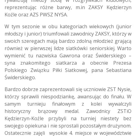
rywalizują miedzy sobą w rozgrywkach klubowych,
reprezentując różne barwy, m.in ZAKSY Kędzierzyn
Koźle oraz AZS PWSZ NYSA.
W tym sezonie w obu kategoriach wiekowych (junior
młodszy i junior) triumfowali zawodnicy ZAKSY, którzy w
swoich szeregach mają bardzo zdolną młodzież grającą
również w pierwszej lidze siatkówki seniorskiej. Warto
wymienić tu nazwiska Gawrona oraz Świderskiego –
syna znakomitego siatkarza a obecnie Prezesa
Polskiego Związku Piłki Siatkowej, pana Sebastiana
Świderskiego.
Bardzo dobrze zaprezentowali się uczniowie ZST Nysie,
którzy sprawili niespodziankę, awansując do finału. W
samym turnieju finałowym z kolei wywalczyli
historyczny brązowy medal. Zawodnicy ZSTiO
Kędzierzyn-Koźle przybyli na turniej niestety bez
swojego opiekuna i nie sprostali pozostałym drużynom.
Ostatecznie zajęli wysokie 4. miejsce w województwie