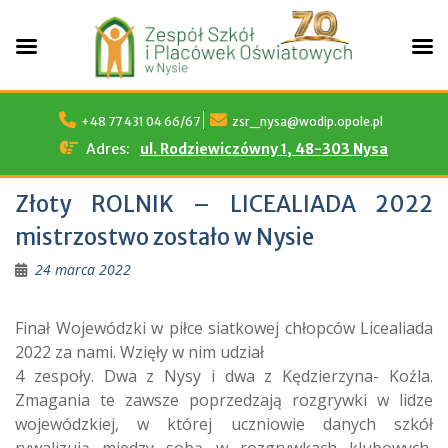
Skip
to
+48 77 431 04 66/67
zsr_nysa@wodip.opole.pl
content
Adres:
ul. Rodziewiczówny 1, 48-303 Nysa
Złoty ROLNIK – LICEALIADA 2022
mistrzostwo zostało w Nysie
24 marca 2022
Finał Wojewódzki w piłce siatkowej chłopców Licealiada
2022 za nami. Wzięły w nim udział
4 zespoły. Dwa z Nysy i dwa z Kędzierzyna- Koźla.
Zmagania te zawsze poprzedzają rozgrywki w lidze
wojewódzkiej, w której uczniowie danych szkół