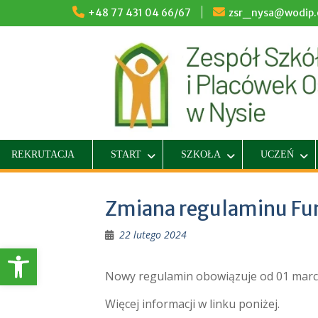
Skip
+48 77 431 04 66/67
zsr_nysa@wodip.o
to
content
REKRUTACJA
START
SZKOŁA
UCZEŃ
Zmiana regulaminu Fu
22 lutego 2024
Otwórz pasek narzędzi
Nowy regulamin obowiązuje od 01 marc
Więcej informacji w linku poniżej.