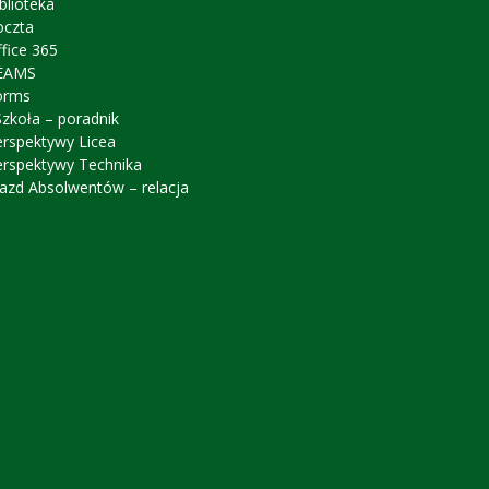
blioteka
oczta
fice 365
EAMS
orms
zkoła – poradnik
erspektywy Licea
erspektywy Technika
azd Absolwentów – relacja