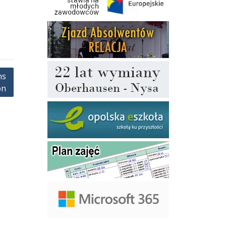
ns
on