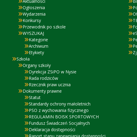
Aktualności
Bi
Ogłoszenia
P
Wydarzenia
Of
Konkursy
T
Przewodnik po szkole
F
WYSZUKAJ
eS
Kategorie
P
Archiwum
P
Etykiety
Zj
Szkoła
Organy szkoły
Dyrekcja ZSiPO w Nysie
Rada rodziców
Rzecznik praw ucznia
Dokumenty prawne
Statut
Standardy ochrony małoletnich
PSO z wychowania fizycznego
REGULAMIN BOISK SPORTOWYCH
Fundusz Świadczeń Socjalnych
Deklaracja dostępności
Raport stanu zapewniania dostępności