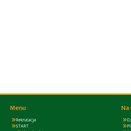
Menu
Na 
Rekrutacja
D
START
Pl