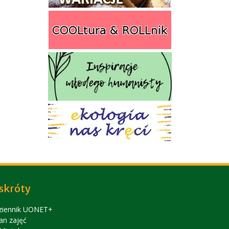
skróty
ziennik UONET+
an zajęć