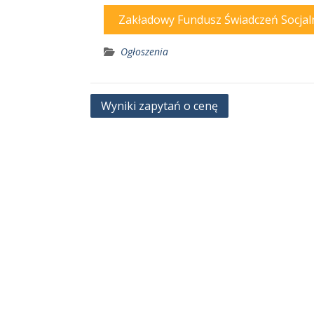
Zakładowy Fundusz Świadczeń Socjal
Ogłoszenia
Nawigacja
Wyniki zapytań o cenę
wpisu