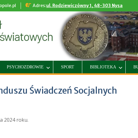
pole.pl
Adres:
ul. Rodziewiczówny 1, 48-303 Nysa
PSYCHOZDROWIE
SPORT
BIBLIOTEKA
B
nduszu Świadczeń Socjalnych
a 2024 roku.