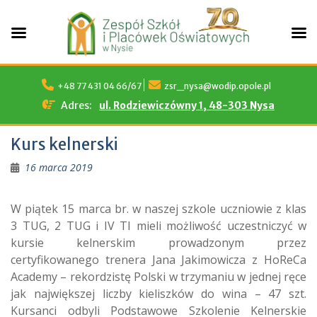
Skip
to
+48 77 431 04 66/67
zsr_nysa@wodip.opole.pl
content
Adres:
ul. Rodziewiczówny 1, 48-303 Nysa
Kurs kelnerski
16 marca 2019
W piątek 15 marca br. w naszej szkole uczniowie z klas
3 TUG, 2 TUG i IV TI mieli możliwość uczestniczyć w
kursie kelnerskim prowadzonym przez
certyfikowanego trenera Jana Jakimowicza z HoReCa
Academy – rekordzistę Polski w trzymaniu w jednej ręce
jak największej liczby kieliszków do wina – 47 szt.
Kursanci odbyli Podstawowe Szkolenie Kelnerskie