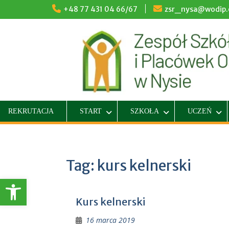
Skip
+48 77 431 04 66/67
zsr_nysa@wodip.o
to
content
REKRUTACJA
START
SZKOŁA
UCZEŃ
Tag:
kurs kelnerski
Otwórz pasek narzędzi
Kurs kelnerski
16 marca 2019