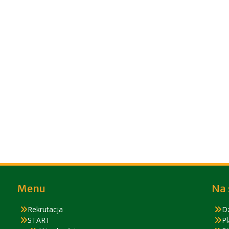
Menu
Na 
Rekrutacja
D
START
Pl