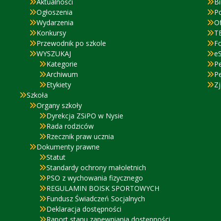
Aktualności
Bi
Ogłoszenia
P
Wydarzenia
Of
Konkursy
T
Przewodnik po szkole
F
WYSZUKAJ
eS
Kategorie
P
Archiwum
P
Etykiety
Zj
Szkoła
Organy szkoły
Dyrekcja ZSiPO w Nysie
Rada rodziców
Rzecznik praw ucznia
Dokumenty prawne
Statut
Standardy ochrony małoletnich
PSO z wychowania fizycznego
REGULAMIN BOISK SPORTOWYCH
Fundusz Świadczeń Socjalnych
Deklaracja dostępności
Raport stanu zapewniania dostępności