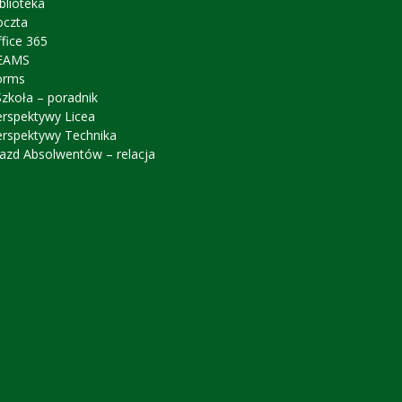
blioteka
oczta
fice 365
EAMS
orms
zkoła – poradnik
erspektywy Licea
erspektywy Technika
azd Absolwentów – relacja