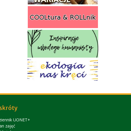
skróty
ziennik UONET+
an zajęć